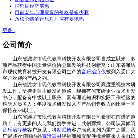
抑郁症经济实惠
目前老年心理康复的价格是多少啊
放松心情的音乐对厂房有要求吗
更多..
公司简介
山东省潍坊市现代教育科技开发有限公司自成立以来，多
项产品获得中国质量评价协会颁发的科技创新奖；山东省潍坊
市现代教育科技开发有限公司生产的
音乐治疗仪
被列入受广大
客户欢迎的产品之列。
山东省潍坊市现代教育科技开发有限公司高度重视技术研
发工作，坚持走自主研发的道路，现拥有省市级企业技术开发
中心，配备有中级以上职称、富有理论知识和实际工作经验的
科研人员多人；年度技术研发投入占产品销售收入的比重一直
保持在3%以上。
山东省潍坊市现代教育科技开发有限公司希望在前进的道
路上，有更多的人与我们携手并进，共创辉煌。公司认真倾听
音乐治疗椅
客户意见，将
助眠椅
客户满意度列为重中之重。我
厂竭诚欢迎国内外
宣泄器材
经销商和零配件批发商来人来电洽