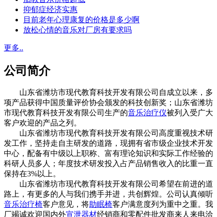
抑郁症经济实惠
目前老年心理康复的价格是多少啊
放松心情的音乐对厂房有要求吗
更多..
公司简介
山东省潍坊市现代教育科技开发有限公司自成立以来，多
项产品获得中国质量评价协会颁发的科技创新奖；山东省潍坊
市现代教育科技开发有限公司生产的
音乐治疗仪
被列入受广大
客户欢迎的产品之列。
山东省潍坊市现代教育科技开发有限公司高度重视技术研
发工作，坚持走自主研发的道路，现拥有省市级企业技术开发
中心，配备有中级以上职称、富有理论知识和实际工作经验的
科研人员多人；年度技术研发投入占产品销售收入的比重一直
保持在3%以上。
山东省潍坊市现代教育科技开发有限公司希望在前进的道
路上，有更多的人与我们携手并进，共创辉煌。公司认真倾听
音乐治疗椅
客户意见，将
助眠椅
客户满意度列为重中之重。我
厂竭诚欢迎国内外
宣泄器材
经销商和零配件批发商来人来电洽