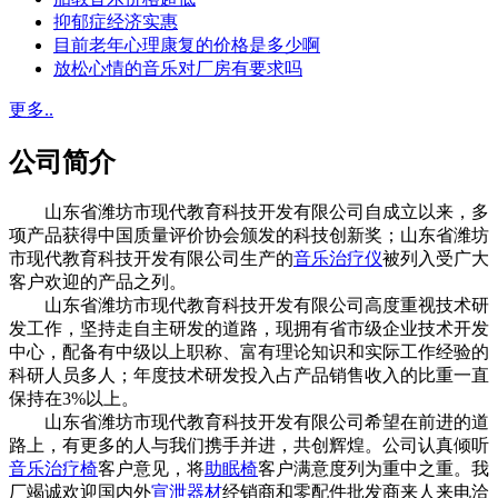
抑郁症经济实惠
目前老年心理康复的价格是多少啊
放松心情的音乐对厂房有要求吗
更多..
公司简介
山东省潍坊市现代教育科技开发有限公司自成立以来，多
项产品获得中国质量评价协会颁发的科技创新奖；山东省潍坊
市现代教育科技开发有限公司生产的
音乐治疗仪
被列入受广大
客户欢迎的产品之列。
山东省潍坊市现代教育科技开发有限公司高度重视技术研
发工作，坚持走自主研发的道路，现拥有省市级企业技术开发
中心，配备有中级以上职称、富有理论知识和实际工作经验的
科研人员多人；年度技术研发投入占产品销售收入的比重一直
保持在3%以上。
山东省潍坊市现代教育科技开发有限公司希望在前进的道
路上，有更多的人与我们携手并进，共创辉煌。公司认真倾听
音乐治疗椅
客户意见，将
助眠椅
客户满意度列为重中之重。我
厂竭诚欢迎国内外
宣泄器材
经销商和零配件批发商来人来电洽