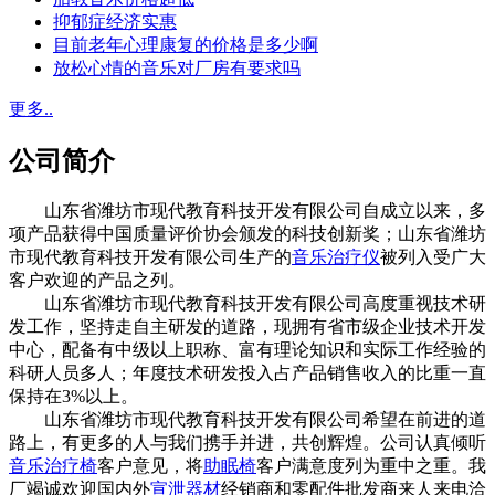
抑郁症经济实惠
目前老年心理康复的价格是多少啊
放松心情的音乐对厂房有要求吗
更多..
公司简介
山东省潍坊市现代教育科技开发有限公司自成立以来，多
项产品获得中国质量评价协会颁发的科技创新奖；山东省潍坊
市现代教育科技开发有限公司生产的
音乐治疗仪
被列入受广大
客户欢迎的产品之列。
山东省潍坊市现代教育科技开发有限公司高度重视技术研
发工作，坚持走自主研发的道路，现拥有省市级企业技术开发
中心，配备有中级以上职称、富有理论知识和实际工作经验的
科研人员多人；年度技术研发投入占产品销售收入的比重一直
保持在3%以上。
山东省潍坊市现代教育科技开发有限公司希望在前进的道
路上，有更多的人与我们携手并进，共创辉煌。公司认真倾听
音乐治疗椅
客户意见，将
助眠椅
客户满意度列为重中之重。我
厂竭诚欢迎国内外
宣泄器材
经销商和零配件批发商来人来电洽