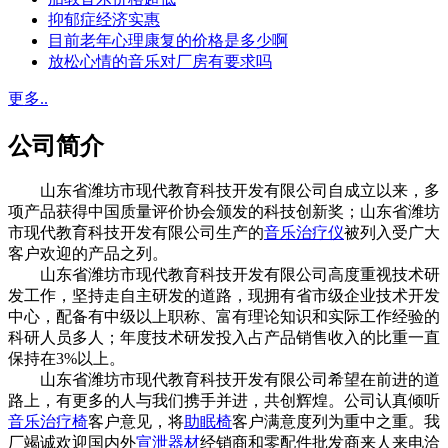
抑郁症经济实惠
目前老年心理康复的价格是多少啊
放松心情的音乐对厂房有要求吗
更多..
公司简介
山东省潍坊市现代教育科技开发有限公司自成立以来，多
项产品获得中国质量评价协会颁发的科技创新奖；山东省潍坊
市现代教育科技开发有限公司生产的
音乐治疗仪
被列入受广大
客户欢迎的产品之列。
山东省潍坊市现代教育科技开发有限公司高度重视技术研
发工作，坚持走自主研发的道路，现拥有省市级企业技术开发
中心，配备有中级以上职称、富有理论知识和实际工作经验的
科研人员多人；年度技术研发投入占产品销售收入的比重一直
保持在3%以上。
山东省潍坊市现代教育科技开发有限公司希望在前进的道
路上，有更多的人与我们携手并进，共创辉煌。公司认真倾听
音乐治疗椅
客户意见，将
助眠椅
客户满意度列为重中之重。我
厂竭诚欢迎国内外
宣泄器材
经销商和零配件批发商来人来电洽